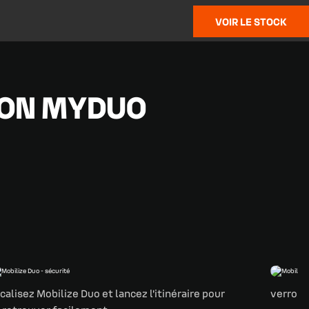
VOIR LE STOCK
ION MYDUO
calisez Mobilize Duo et lancez l'itinéraire pour
verrouil