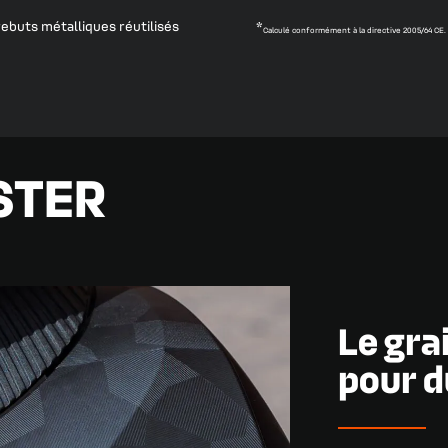
ebuts métalliques réutilisés
*
Calculé conformément à la directive 2005/64 CE.
STER
Le gra
pour d