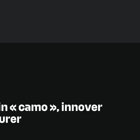
in « camo », innover
urer