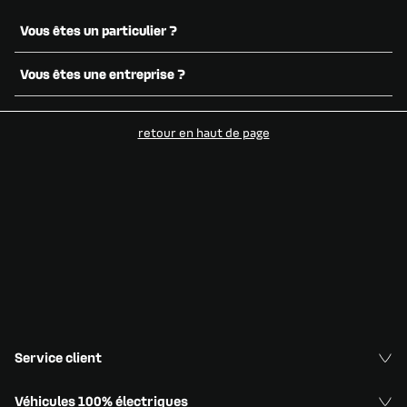
Vous êtes un particulier ?
Vous êtes une entreprise ?
1
Connectez-vous à votre compte
My Duo
retour en haut de page​
Pour connaître les modalités d’accès et de partage
des données, cliquez également sur "
Contactez-
nous
".
CONTACTEZ-NOUS
ACCÉDER À MY DUO
DEMANDER MES DONNÉES
Service client
Véhicules 100% électriques