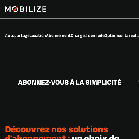
Autopartage
Location
Abonnement
Charge à domicile
Optimiser la rech
ABONNEZ-VOUS À LA SIMPLICITÉ
Découvrez
nos
solutions
d'abonnement
:
un
choix
de