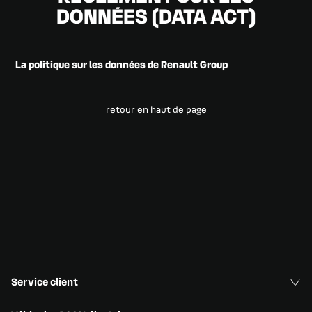
DONNÉES (DATA ACT)
La politique sur les données de Renault Group
ACCÉDEZ AU DOCUMENT
retour en haut de page​
GÉREZ L'ACCÈS À VOS DONNÉES
CONSULTEZ LA FAQ DATA ACT
Service client