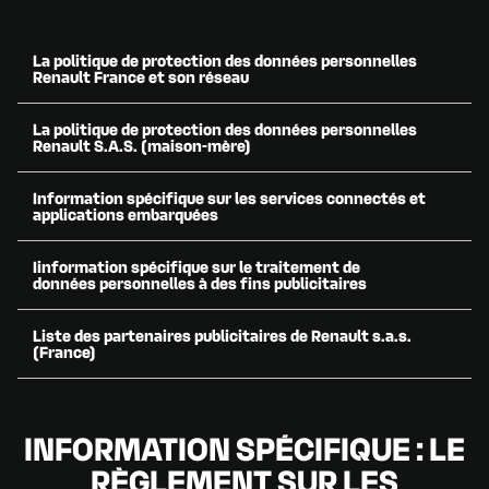
La politique de protection des données personnelles
Renault France et son réseau
La politique de protection des données personnelles
Renault S.A.S. (maison-mère)
Accédez à la page
Information spécifique sur les services connectés et
Accédez au document
applications embarquées
Iinformation spécifique sur le traitement de
données personnelles à des fins publicitaires
Accédez à la page
Liste des partenaires publicitaires de Renault s.a.s.
(France)
Accédez au document
INFORMATION SPÉCIFIQUE : LE
Accédez au document
RÈGLEMENT SUR LES