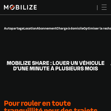
Autopartage
Location
Abonnement
Charge à domicile
Optimiser la rech
MOBILIZE SHARE : LOUER UN VÉHICULE
D'UNE MINUTE À PLUSIEURS MOIS
Pour
rouler
en
toute
tranquillité
pour
des
trajets